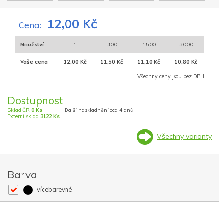
12,00 Kč
Cena:
Množství
1
300
1500
3000
Vaše cena
12,00 Kč
11,50 Kč
11,10 Kč
10,80 Kč
Všechny ceny jsou bez DPH
Dostupnost
Sklad ČR
0 Ks
Další naskladnění cca 4 dnů
Externí sklad
3122 Ks
Všechny varianty
Barva
vícebarevné