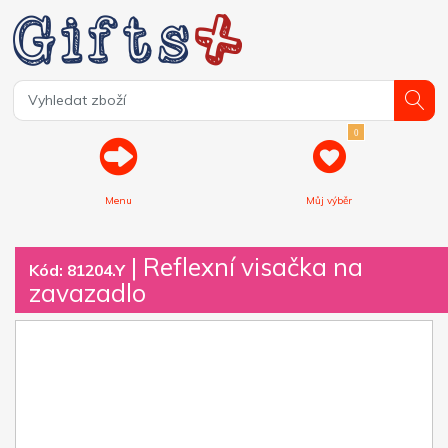
0
Menu
Můj výběr
| Reflexní visačka na
Kód: 81204.Y
zavazadlo