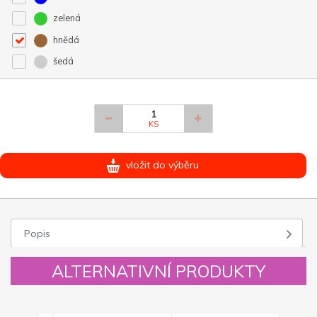
zelená
hnědá
šedá
KS
vložit do výběru
Popis
ALTERNATIVNÍ PRODUKTY