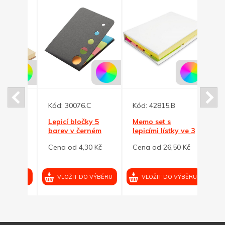
Kód:
30076.C
Kód:
42815.B
Kód:
p.
Lepicí bločky 5
Memo set s
Lepic
barev v černém
lepicími lístky ve 3
bare
obalu
velikostech, bílý
příro
0 Kč
Cena od 4,30 Kč
Cena od 26,50 Kč
Cena 
obal
VÝBĚRU
VLOŽIT DO VÝBĚRU
VLOŽIT DO VÝBĚRU
VL