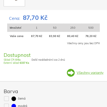
87,70 Kč
Cena:
Množství
1
50
250
500
Vaše cena
87,70 Kč
83,90 Kč
80,40 Kč
78,20 Kč
Všechny ceny jsou bez DPH
Dostupnost
Sklad ČR
0 Ks
Další naskladnění cca 2 dnů
Externí sklad
6337 Ks
Všechny varianty
Barva
černá
modrá