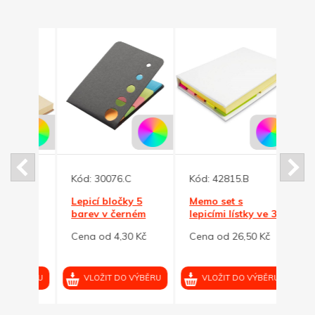
Kód:
30076.C
Kód:
42815.B
Kód:
p.
Lepicí bločky 5
Memo set s
Lepic
barev v černém
lepicími lístky ve 3
bare
obalu
velikostech, bílý
příro
0 Kč
Cena od 4,30 Kč
Cena od 26,50 Kč
Cena 
obal
VÝBĚRU
VLOŽIT DO VÝBĚRU
VLOŽIT DO VÝBĚRU
VL