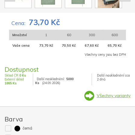
73,70 Kč
Cena:
Množství
1
60
300
600
Vaše cena
73,70 Kč
70,50 Kč
67,60 Kč
65,70 Kč
Všechny ceny jsou bez DPH
Dostupnost
Sklad ČR
0 Ks
Další naskladnění cca
Další naskladnění:
5000
Externí sklad
2 dnů
Ks
(24.09.2026)
1865 Ks
Všechny varianty
Barva
černá