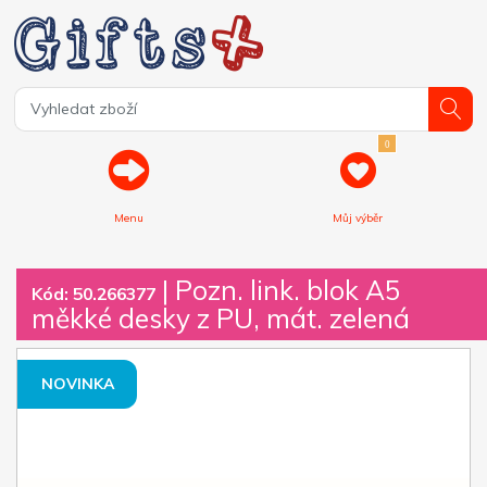
0
Menu
Můj výběr
| Pozn. link. blok A5
Kód: 50.266377
měkké desky z PU, mát. zelená
NOVINKA