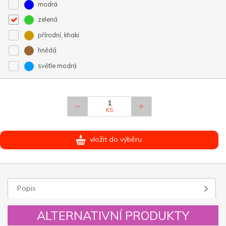
modrá
zelená
přírodní, khaki
hnědá
světle modrá
KS
vložit do výběru
Popis
ALTERNATIVNÍ PRODUKTY