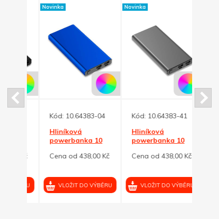
Novinka
Novinka
Novinka
-02
Kód:
10.64383-04
Kód:
10.64383-41
Kód:
Hliníková
Hliníková
Čern
10
powerbanka 10
powerbanka 10
powe
ná
000 mAh, modrá
000 mAh,
000 
00 Kč
Cena od 438,00 Kč
Cena od 438,00 Kč
Cena
grafitová
rych
VÝBĚRU
VLOŽIT DO VÝBĚRU
VLOŽIT DO VÝBĚRU
VL