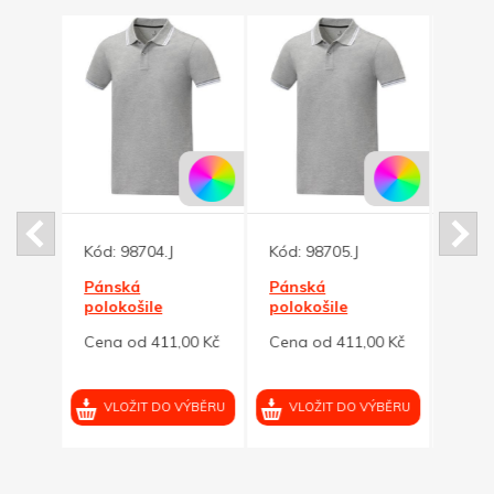
Kód:
98704.J
Kód:
98705.J
Kód:
Pánská
Pánská
Dany
polokošile
polokošile
polo
Amarago
Amarago
00 Kč
Cena od 411,00 Kč
Cena od 411,00 Kč
Cena
ý
ELEVATE šedý
ELEVATE šedý
melír XL
melír XXL
VÝBĚRU
VLOŽIT DO VÝBĚRU
VLOŽIT DO VÝBĚRU
VL