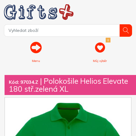
0
Menu
Můj výběr
| Polokošile Helios Elevate
Kód: 97034.Z
180 stř.zelená XL