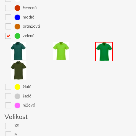
červená
modrá
oranžová
zelená
žlutá
šedá
růžová
Velikost
XS
M