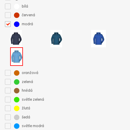
bílá
červená
modrá
oranžová
zelená
hnědá
světle zelená
žlutá
šedá
světle modrá