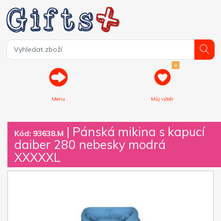
0
Menu
Můj výběr
| Pánská mikina s kapucí
Kód: 93638.M
daiber 280 nebesky modrá
XXXXXL