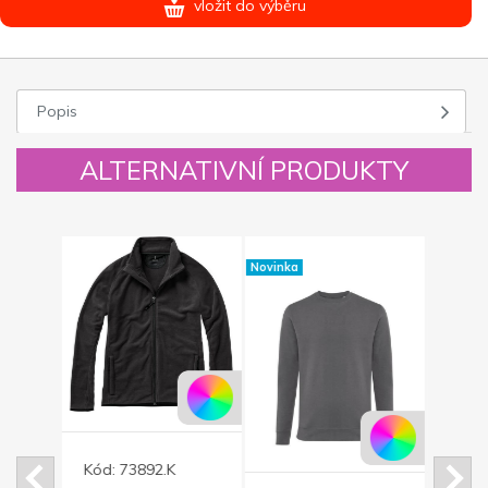
vložit do výběru
Popis
ALTERNATIVNÍ PRODUKTY
Novinka
Novinka
Kód:
73892.K