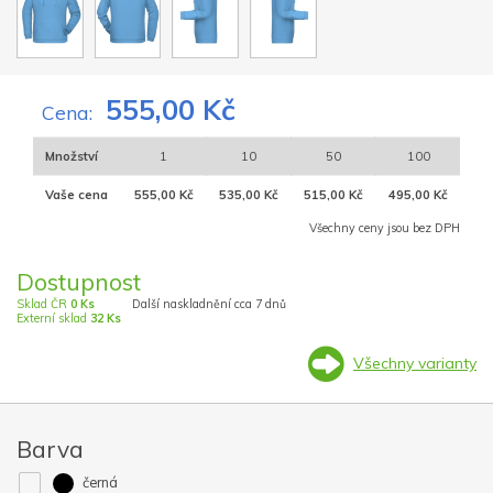
555,00 Kč
Cena:
Množství
1
10
50
100
Vaše cena
555,00 Kč
535,00 Kč
515,00 Kč
495,00 Kč
Všechny ceny jsou bez DPH
Dostupnost
Sklad ČR
0 Ks
Další naskladnění cca 7 dnů
Externí sklad
32 Ks
Všechny varianty
Barva
černá