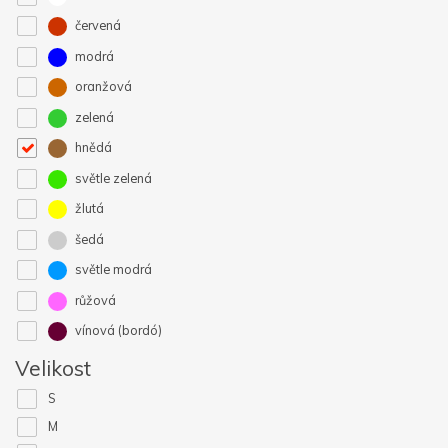
červená
modrá
oranžová
zelená
hnědá
světle zelená
žlutá
šedá
světle modrá
růžová
vínová (bordó)
Velikost
S
M