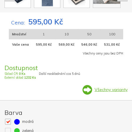
595,00 Kč
Cena:
Množství
1
10
50
100
Vaše cena
595,00 Kč
569,00 Kč
546,00 Kč
531,00 Kč
Všechny ceny jsou bez DPH
Dostupnost
Sklad ČR
0 Ks
Další naskladnění cca 5 dnů
Externí sklad
1232 Ks
Všechny varianty
Barva
modrá
zelená