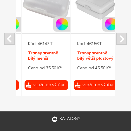
Kód:
46147.T
Kód:
46156.T
Kód:
vací
Transparentně
Transparentně
Bílá 
bílý menší
bílý větší plastový
pisto
plastový box na
box na svačinky
bezp
0 Kč
Cena od 35,50 Kč
Cena od 45,50 Kč
Cena 
svačinky
pojis
VÝBĚRU
VLOŽIT DO VÝBĚRU
VLOŽIT DO VÝBĚRU
VL
KATALOGY