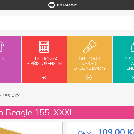
KATALOGY
TIL
ELEKTRONIKA
OUTDOOR,
CEST
A PŘÍSLUŠENSTVÍ
NÁŘADÍ,
TA
DROBNÉ DÁRKY
PEN
e 155, XXXL
ko Beagle 155, XXXL
109,00 K
Cena: