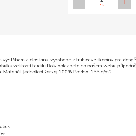
KS
ýstřihem z elastanu, vyrobené z trubicové tkaniny pro dospělé.
abulku velikostí textilu Roly naleznete na našem webu, případně
řih. Materiál: Jednolícní žerzej 100% Bavlna, 155 g/m2.
otisk
fer