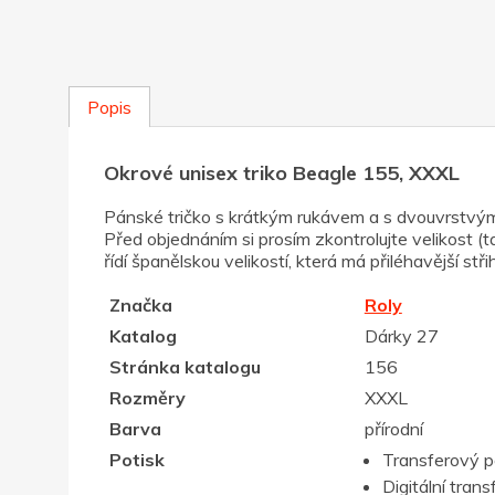
Popis
Okrové unisex triko Beagle 155, XXXL
Pánské tričko s krátkým rukávem a s dvouvrstvým v
Před objednáním si prosím zkontrolujte velikost (t
řídí španělskou velikostí, která má přiléhavější st
Značka
Roly
Katalog
Dárky 27
Stránka katalogu
156
Rozměry
XXXL
Barva
přírodní
Potisk
Transferový p
Digitální trans