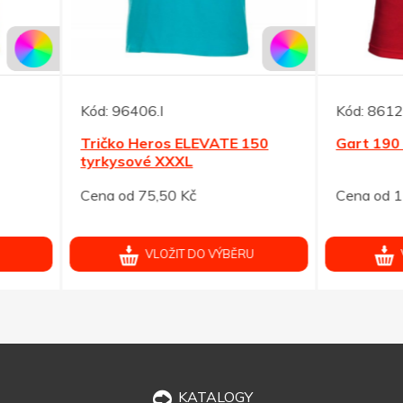
96406.I
Kód:
86123.R
ko Heros ELEVATE 150
Gart 190 červené triko L
ysové XXXL
od 75,50 Kč
Cena od 117,00 Kč
VLOŽIT DO VÝBĚRU
VLOŽIT DO VÝBĚRU
KATALOGY