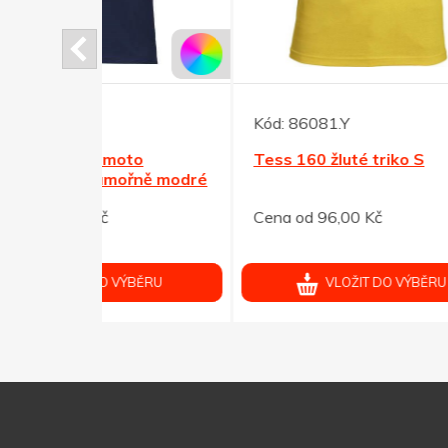
Kód:
86081.Y
Kód:
to
Tess 160 žluté triko S
Trič
řně modré
tyrk
Cena od 96,00 Kč
Cena 
ÝBĚRU
VLOŽIT DO VÝBĚRU