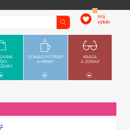
0
Můj
výběr
OVÁNÍ,
DOMÁCÍ POTŘEBY
KRÁSA
ŠKY,
A HRNKY
A ZDRAVÍ
ĚŽENKY
č