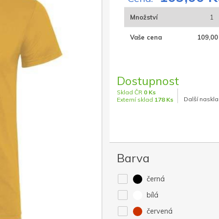
Množství
1
Vaše cena
109,00
Dostupnost
Sklad ČR
0 Ks
Další naskla
Externí sklad
178 Ks
Barva
černá
bílá
červená