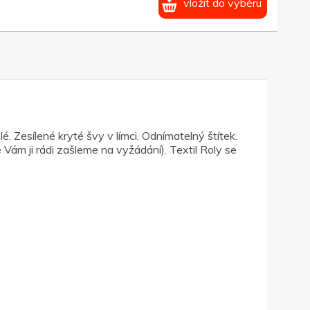
vložit do výběru
 Zesílené kryté švy v límci. Odnímatelný štítek.
 Vám ji rádi zašleme na vyžádání). Textil Roly se