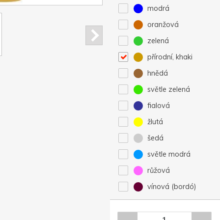
modrá
oranžová
zelená
přírodní, khaki
hnědá
světle zelená
fialová
žlutá
šedá
světle modrá
růžová
vínová (bordó)