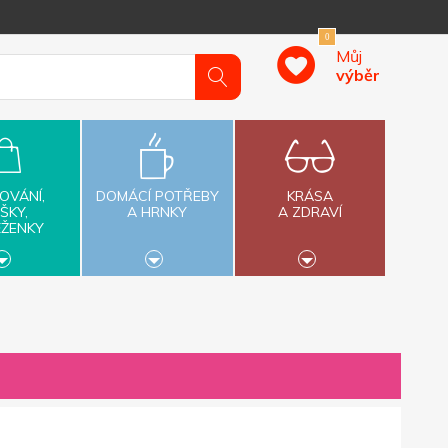
0
Můj
výběr
OVÁNÍ,
DOMÁCÍ POTŘEBY
KRÁSA
ŠKY,
A HRNKY
A ZDRAVÍ
ĚŽENKY