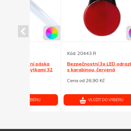
Kód:
20443.R
Kód:
ní páska
Bezpečnostní 3x LED odrazka
Bezp
pytkami 32
s karabinou, červená
zele
Cena od 26,90 Kč
Cena 
ÝBĚRU
VLOŽIT DO VÝBĚRU