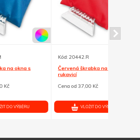
Kód:
20442.R
Kód:
20444
Červená škrabka na okna s
Bezpečnos
rukavicí
s karabinou
Cena od 37,00 Kč
Cena od 26
VLOŽIT DO VÝBĚRU
V