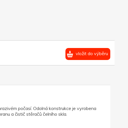
vložit do výběru
 mrazivém počasí. Odolná konstrukce je vyrobena
nu a čistič stěračů čelního skla.