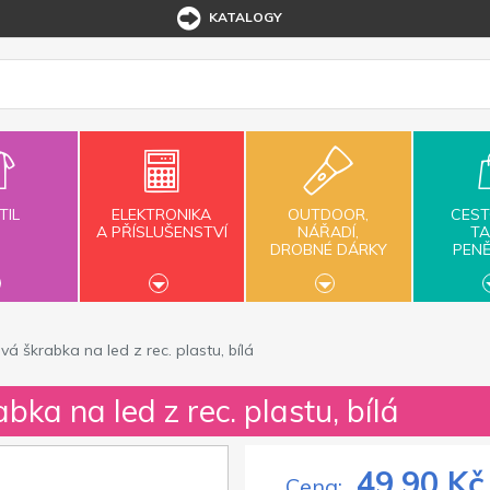
KATALOGY
TIL
ELEKTRONIKA
OUTDOOR,
CEST
A PŘÍSLUŠENSTVÍ
NÁŘADÍ,
TA
DROBNÉ DÁRKY
PEN
á škrabka na led z rec. plastu, bílá
bka na led z rec. plastu, bílá
49,90 Kč
Cena: