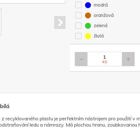
modrá
oranžová
zelená
žlutá
KS
bílá
 z recyklovaného plastu je perfektním nástrojem pro použití v
odstraňování ledu a námrazy. Má plochou hranu, zoubkovanou hra