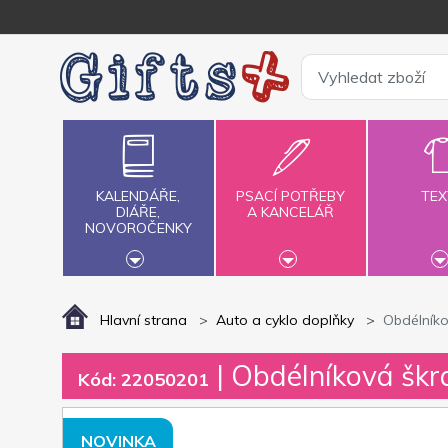
KALENDÁŘE,
PSACÍ POTŘEBY
TEX
DIÁŘE,
A KANCELÁŘ
NOVOROČENKY
Hlavní strana
Auto a cyklo doplňky
Obdélníkov
| Obdélníková škra
Kód: 22050201
NOVINKA