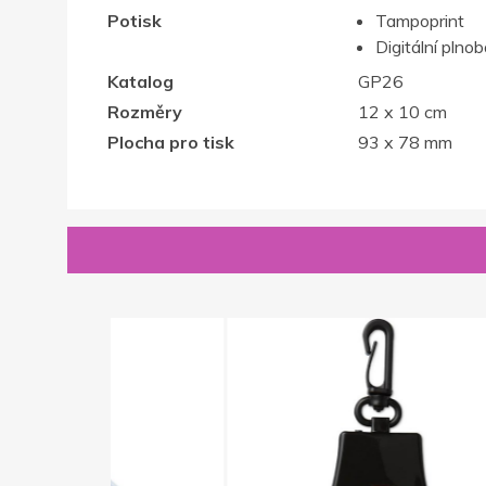
Potisk
Tampoprint
Digitální plno
Katalog
GP26
Rozměry
12 x 10 cm
Plocha pro tisk
93 x 78 mm