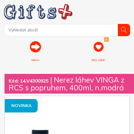
0
Menu
Můj výběr
| Nerez láhev VINGA z
Kód: 14.V4300925
RCS s popruhem, 400ml, n.modrá
NOVINKA