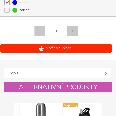
modrá
zelená
vložit do výběru
Popis
ALTERNATIVNÍ PRODUKTY
Výprodej