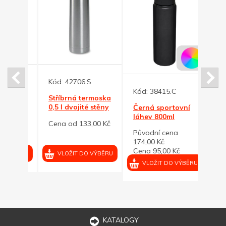
Kód:
42706.S
Kód:
Kód:
38415.C
oska
Stříbrná termoska
Zele
0,5 l dvojité stěny
term
Černá sportovní
term
láhev 800ml
00 Kč
Cena od 133,00 Kč
Cena
Původní cena
174,00 Kč
Cena 95,00 Kč
VÝBĚRU
VLOŽIT DO VÝBĚRU
VL
VLOŽIT DO VÝBĚRU
KATALOGY