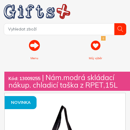
0
Menu
Můj výběr
| Nám.modrá skládací
Kód: 13009255
nákup. chladicí taška z RPET,15L
NOVINKA