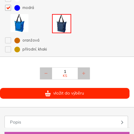
modrá
oranžová
přírodní, khaki
KS
vložit do výběru
Popis