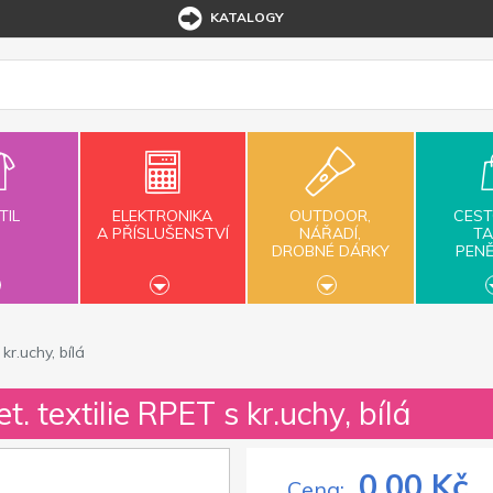
KATALOGY
TIL
ELEKTRONIKA
OUTDOOR,
CEST
A PŘÍSLUŠENSTVÍ
NÁŘADÍ,
TA
DROBNÉ DÁRKY
PEN
kr.uchy, bílá
. textilie RPET s kr.uchy, bílá
0,00 Kč
Cena: