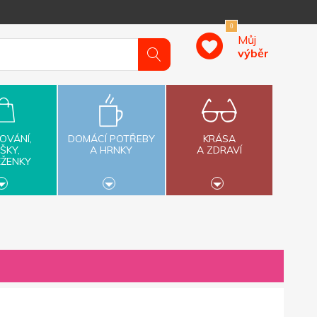
0
Můj
výběr
OVÁNÍ,
DOMÁCÍ POTŘEBY
KRÁSA
ŠKY,
A HRNKY
A ZDRAVÍ
ĚŽENKY