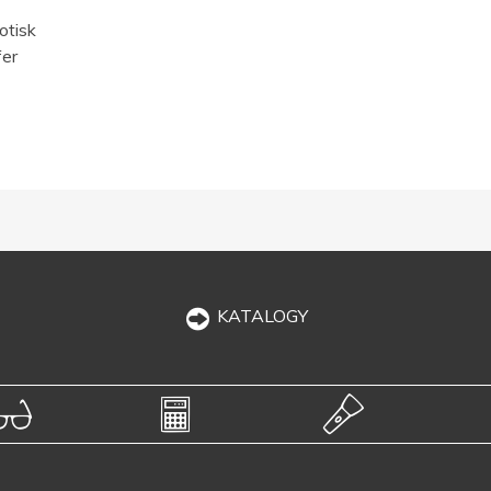
otisk
fer
KATALOGY