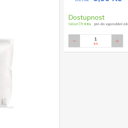
Dostupnost
Sklad ČR
0 Ks
Jen do vyprodání z
KS