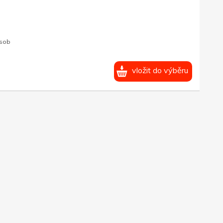
ásob
vložit do výběru