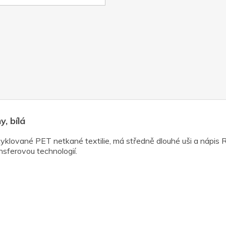
y, bílá
lované PET netkané textilie, má středně dlouhé uši a nápis RP
nsferovou technologií.