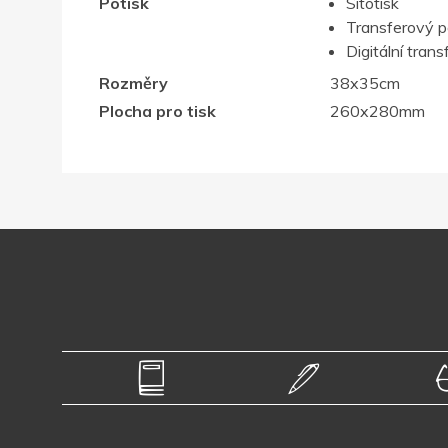
Potisk
Sítotisk
Transferový p
Digitální trans
Rozměry
38x35cm
Plocha pro tisk
260x280mm