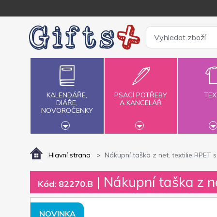
KALENDÁŘE,
PSACÍ POTŘEBY
TEX
DIÁŘE,
A KANCELÁŘ
NOVOROČENKY
Hlavní strana
Nákupní taška z net. textilie RPET s 
| Nákupní taška z net
Kód: 82270.B
NOVINKA