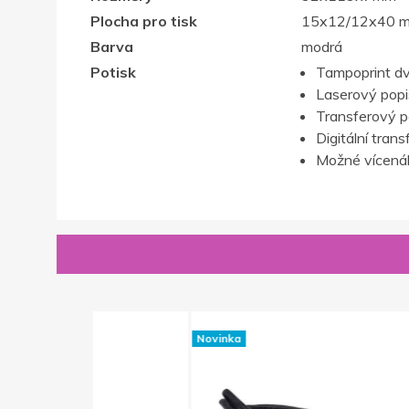
Plocha pro tisk
15x12/12x40 
Barva
modrá
Potisk
Tampoprint d
Laserový popis,
Transferový p
Digitální trans
Možné vícenák
Novinka