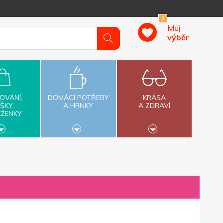
0
Můj
výběr
OVÁNÍ,
DOMÁCÍ POTŘEBY
KRÁSA
ŠKY,
A HRNKY
A ZDRAVÍ
ĚŽENKY