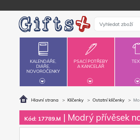
KALENDÁŘE,
PSACÍ POTŘEBY
TEX
DIÁŘE,
A KANCELÁŘ
NOVOROČENKY
Hlavní strana
Klíčenky
Ostatní klíčenky
Mod
| Modrý přívěsek na
Kód: 17789.M