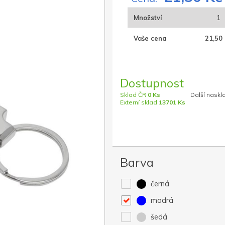
Množství
1
Vaše cena
21,50 
Dostupnost
Sklad ČR
0 Ks
Další naskl
Externí sklad
13701 Ks
Barva
černá
modrá
šedá