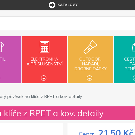
KATALOGY
TIL
ELEKTRONIKA
OUTDOOR,
CEST
A PŘÍSLUŠENSTVÍ
NÁŘADÍ,
TA
DROBNÉ DÁRKY
PEN
rý přívěsek na klíče z RPET a kov. detaily
 klíče z RPET a kov. detaily
21,50 Kč
Cena: