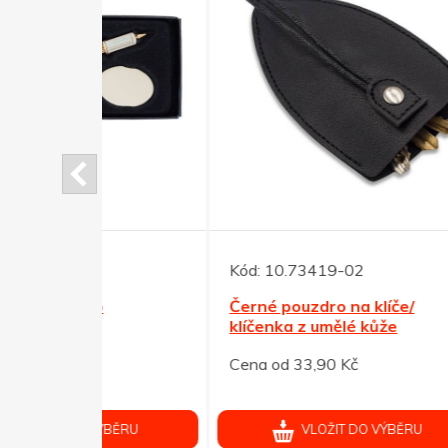
Kód:
Refle
Kód:
10.73419-02
Černé pouzdro na klíče/
Cena 
klíčenka z umělé kůže
Cena od 33,90 Kč
ÝBĚRU
VLOŽIT DO VÝBĚRU