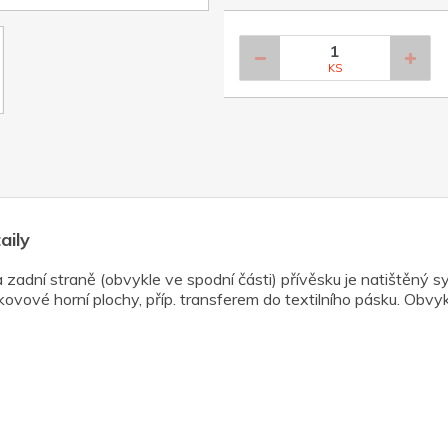
KS
aily
 zadní straně (obvykle ve spodní části) přívěsku je natištěný s
vové horní plochy, příp. transferem do textilního pásku. Obvyk