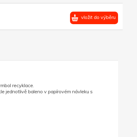
vložit do výběru
ymbol recyklace.
le jednotlivě baleno v papírovém návleku s