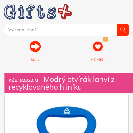
0
Menu
Můj výběr
| Modrý otvírák lahví z
Kód: 82322.M
recyklovaného hliníku