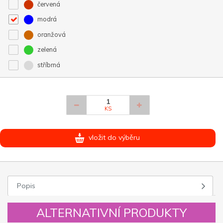
červená
modrá
oranžová
zelená
stříbrná
KS
vložit do výběru
Popis
ALTERNATIVNÍ PRODUKTY