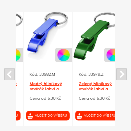
Kód:
33982.M
Kód:
33979.Z
Kód:
íkový
Modrý hliníkový
Zelený hliníkový
Černý
 a
otvírák lahví a
otvírák lahví a
otvír
plechovek
plechovek
plec
 Kč
Cena od 5,30 Kč
Cena od 5,30 Kč
Cena 
VÝBĚRU
VLOŽIT DO VÝBĚRU
VLOŽIT DO VÝBĚRU
VL