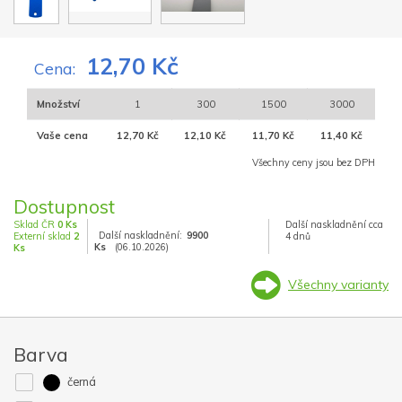
12,70 Kč
Cena:
Množství
1
300
1500
3000
Vaše cena
12,70 Kč
12,10 Kč
11,70 Kč
11,40 Kč
Všechny ceny jsou bez DPH
Dostupnost
Sklad ČR
0 Ks
Další naskladnění cca
Další naskladnění:
9900
Externí sklad
2
4 dnů
Ks
(06.10.2026)
Ks
Všechny varianty
Barva
černá