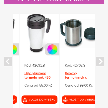
Kód:
42691.B
Kód:
42702.S
Kód:
vý
Bílý plastový
Kovový
Kovo
termohrnek 450
termohrnek s
300ml
em
ml s černým
dvojitou stěnou a
stěn
0 Kč
Cena od 55,00 Kč
Cena od 99,00 Kč
Cena
víčkem
víčkem
oceli
VÝBĚRU
VLOŽIT DO VÝBĚRU
VLOŽIT DO VÝBĚRU
VL