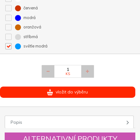
červená
modrá
oranžová
stříbrná
světle modrá
KS
vložit do výběru
Popis
ALTERNATIVNÍ PRODUKTY