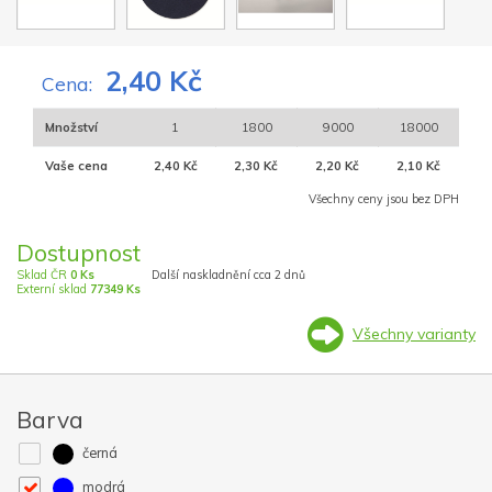
2,40 Kč
Cena:
Množství
1
1800
9000
18000
Vaše cena
2,40 Kč
2,30 Kč
2,20 Kč
2,10 Kč
Všechny ceny jsou bez DPH
Dostupnost
Sklad ČR
0 Ks
Další naskladnění cca 2 dnů
Externí sklad
77349 Ks
Všechny varianty
Barva
černá
modrá