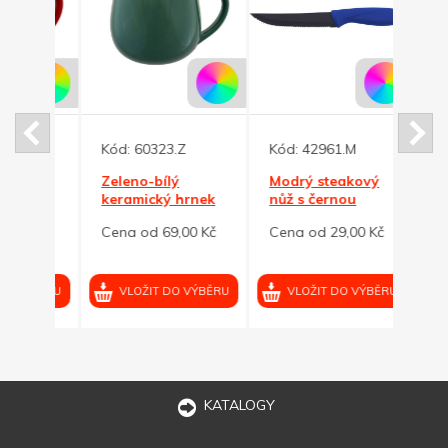
Kód:
60323.Z
Kód:
42961.M
Kód:
Zeleno-bílý
Modrý steakový
Červ
nek
keramický hrnek
nůž s černou
nůž 
ml
BUCLÁK 300ml
čepelí
čepel
0 Kč
Cena od 69,00 Kč
Cena od 29,00 Kč
Cena 
VÝBĚRU
VLOŽIT DO VÝBĚRU
VLOŽIT DO VÝBĚRU
VL
KATALOGY