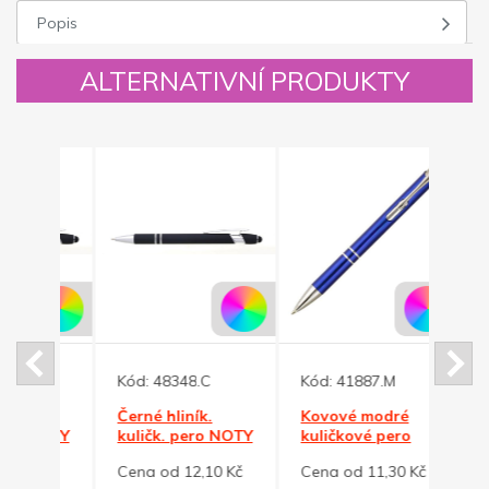
Popis
ALTERNATIVNÍ PRODUKTY
Kód:
48348.C
Kód:
41887.M
Kód:
Černé hliník.
Kovové modré
Hliní
 NOTY
kuličk. pero NOTY
kuličkové pero
pero
usem
SOFT se stylusem
SUN
lesk
0 Kč
Cena od 12,10 Kč
Cena od 11,30 Kč
Cena 