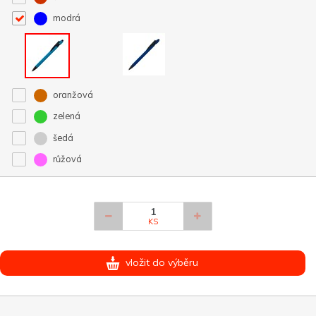
modrá
oranžová
zelená
šedá
růžová
KS
vložit do výběru