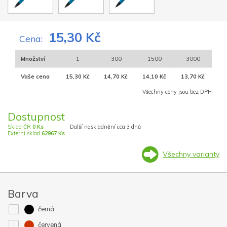
15,30 Kč
Cena:
Množství
1
300
1500
3000
Vaše cena
15,30 Kč
14,70 Kč
14,10 Kč
13,70 Kč
Všechny ceny jsou bez DPH
Dostupnost
Sklad ČR
0 Ks
Další naskladnění cca 3 dnů
Externí sklad
62967 Ks
Všechny varianty
Barva
černá
červená