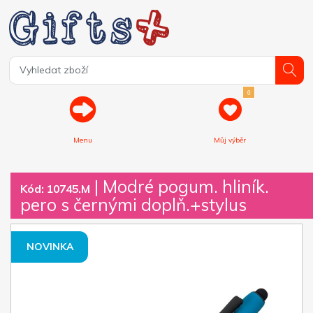
0
Menu
Můj výběr
| Modré pogum. hliník.
Kód: 10745.M
pero s černými doplň.+stylus
NOVINKA