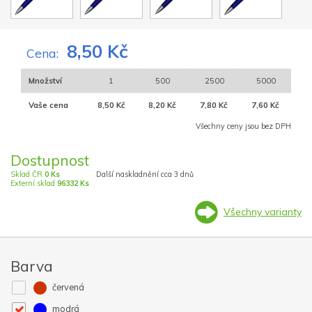
8,50 Kč
Cena:
Množství
1
500
2500
5000
Vaše cena
8,50 Kč
8,20 Kč
7,80 Kč
7,60 Kč
Všechny ceny jsou bez DPH
Dostupnost
Sklad ČR
0 Ks
Další naskladnění cca 3 dnů
Externí sklad
96332 Ks
Všechny varianty
Barva
červená
modrá