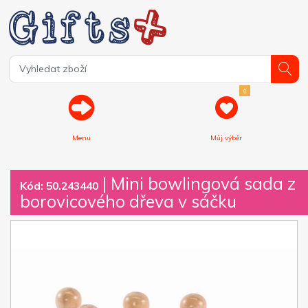
0
Menu
Můj výběr
| Mini bowlingová sada z
Kód: 50.243440
borovicového dřeva v sáčku