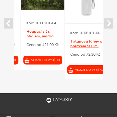
-04
Kód:
10.08101-04
cí,
Houpací síť s
Kód:
10.08181-00
Kód:
obalem, modrá
Tritanová láhev s
Průh
00 Kč
Cena od 421,00 Kč
poutkem 500 ml,
trita
transparentní
sili
Cena od 72,30 Kč
Cena 
VÝBĚRU
VLOŽIT DO VÝBĚRU
VLOŽIT DO VÝBĚRU
VL
KATALOGY