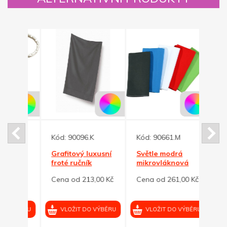
Kód:
90096.K
Kód:
90661.M
Kód:
á
Grafitový luxusní
Světle modrá
Bílá 
froté ručník
mikrovláknová
bam
Strong 500 g/m2
osuška MICRO 70
Bamb
 Kč
Cena od 213,00 Kč
Cena od 261,00 Kč
Cena
x 140 cm
530 
VÝBĚRU
VLOŽIT DO VÝBĚRU
VLOŽIT DO VÝBĚRU
VL