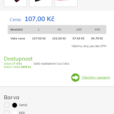
107,00 Kč
Cena:
Množství
1
40
200
400
Vaše cena
107,00 Kč
102,00 Kč
97,40 Kč
94,70 Kč
Všechny ceny jsou bez DPH
Dostupnost
Sklad ČR
0 Ks
Další naskladnění cca 3 dnů
Externí sklad
2939 Ks
Všechny varianty
Barva
černá
bílá