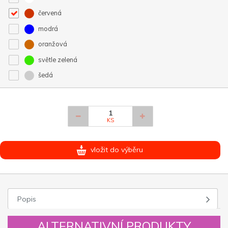
červená
modrá
oranžová
světle zelená
šedá
KS
vložit do výběru
Popis
ALTERNATIVNÍ PRODUKTY