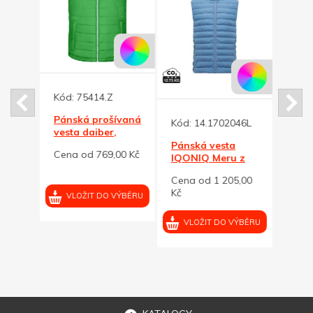
5
Kód:
75414.Z
á
Pánská prošívaná
Kód:
14.1702046L
Kód:
ew
vesta daiber,
ná
zelená XL
Pánská vesta
Páns
6,00
Cena od 769,00 Kč
IQONIQ Meru z
IQON
RPES, světle
RPES,
Cena od 1 205,00
Cena
modrá, L
modr
Kč
Kč
VÝBĚRU
VLOŽIT DO VÝBĚRU
VLOŽIT DO VÝBĚRU
VL