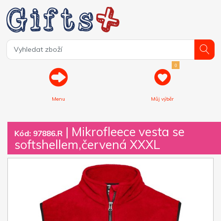
0
Menu
Můj výběr
| Mikrofleece vesta se
Kód: 97886.R
softshellem,červená XXXL