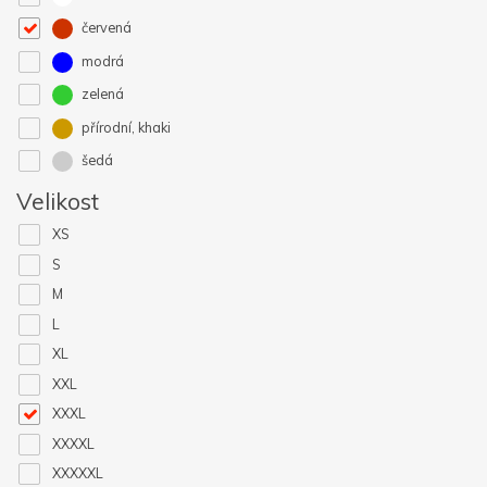
červená
modrá
zelená
přírodní, khaki
šedá
Velikost
XS
S
M
L
XL
XXL
XXXL
XXXXL
XXXXXL