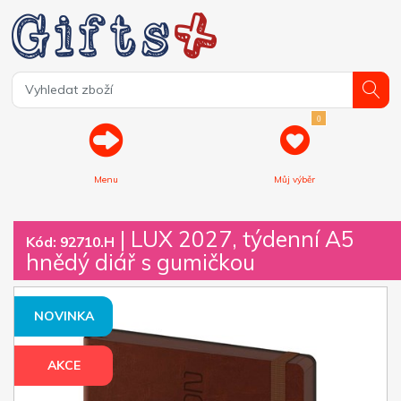
0
Menu
Můj výběr
| LUX 2027, týdenní A5
Kód: 92710.H
hnědý diář s gumičkou
NOVINKA
AKCE