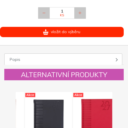
KS
vložit do výběru
Popis
ALTERNATIVNÍ PRODUKTY
Akce
Akce
Akce