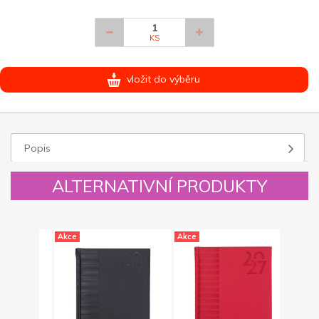
KS
vložit do výběru
Popis
ALTERNATIVNÍ PRODUKTY
Akce
Akce
Akce