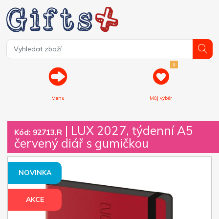
0
Menu
Můj výběr
| LUX 2027, týdenní A5
Kód: 92713.R
červený diář s gumičkou
NOVINKA
AKCE