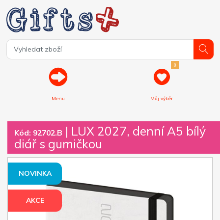
0
Menu
Můj výběr
| LUX 2027, denní A5 bílý
Kód: 92702.B
diář s gumičkou
NOVINKA
AKCE