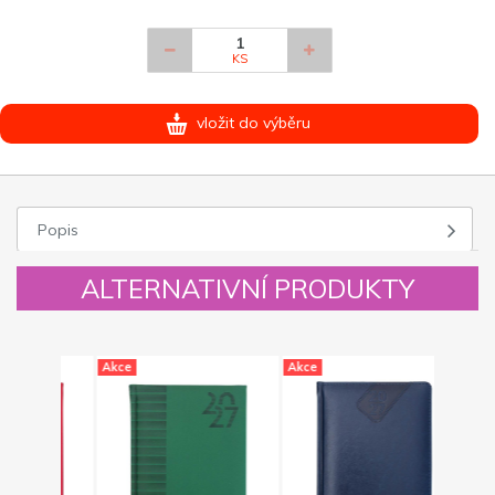
KS
vložit do výběru
Popis
ALTERNATIVNÍ PRODUKTY
Akce
Akce
Akce