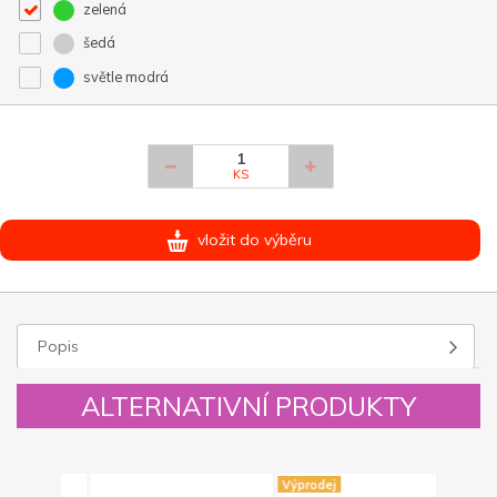
zelená
šedá
světle modrá
KS
vložit do výběru
Popis
ALTERNATIVNÍ PRODUKTY
Výprodej