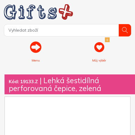
0
Menu
Můj výběr
| Lehká šestidílná
Kód: 19133.Z
perforovaná čepice, zelená