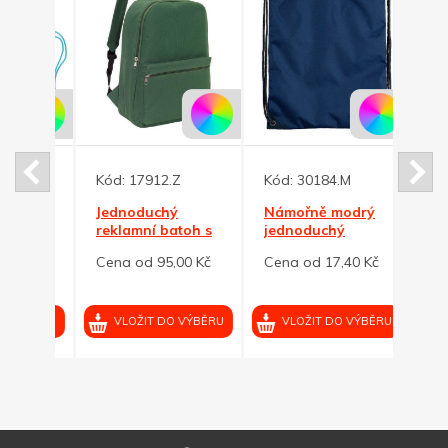
Kód:
17912.Z
Kód:
30184.M
Kód:
Jednoduchý
Námořně modrý
Tmav
toh z
reklamní batoh s
jednoduchý
jedn
lie
přední
reklamní batoh
rekl
0 Kč
Cena od 95,00 Kč
Cena od 17,40 Kč
Cena 
kapsou,tm.zelený
VÝBĚRU
VLOŽIT DO VÝBĚRU
VLOŽIT DO VÝBĚRU
VL