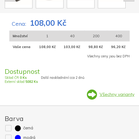
108,00 Kč
Cena:
Množství
1
40
200
400
Vaše cena
108,00 Kč
103,00 Kč
98,80 Kč
96,20 Kč
Všechny ceny jsou bez DPH
Dostupnost
Sklad ČR
0 Ks
Další naskladnění cca 2 dnů
Externí sklad
5082 Ks
Všechny varianty
Barva
černá
modrá