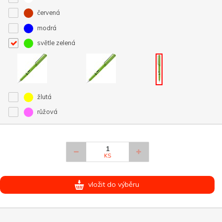
červená
modrá
světle zelená
žlutá
růžová
KS
vložit do výběru