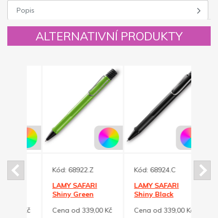
Popis
ALTERNATIVNÍ PRODUKTY
Novinka
Kód:
68922.Z
Kód:
68924.C
M +
LAMY SAFARI
LAMY SAFARI
Kód:
ové
Shiny Green
Shiny Black
kuličkové pero
kuličkové pero
Pinz
00 Kč
Cena od 339,00 Kč
Cena od 339,00 Kč
výmě