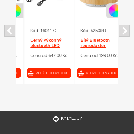
Kód:
16041.C
Kód:
52509.B
Kód:
ový
Černý výkonný
Bílý Bluetooth
Špun
bluetooth LED
reproduktor
sluch
reproduktor
bambus, malý
kabe
00 Kč
Cena od 647,00 Kč
Cena od 199,00 Kč
Cena
2x5W
čern
VÝBĚRU
VLOŽIT DO VÝBĚRU
VLOŽIT DO VÝBĚRU
VL
KATALOGY