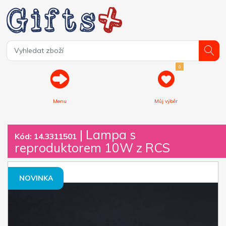
0
Menu
Můj výběr
| Lampa s
Kód: 14.3311501
reproduktorem 10W z RCS
NOVINKA