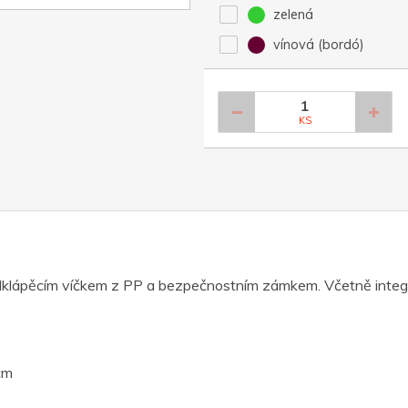
zelená
vínová (bordó)
KS
odklápěcím víčkem z PP a bezpečnostním zámkem. Včetně integ
cm