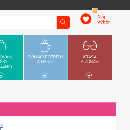
0
Můj
výběr
OVÁNÍ,
DOMÁCÍ POTŘEBY
KRÁSA
ŠKY,
A HRNKY
A ZDRAVÍ
ĚŽENKY
č