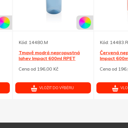
14480.M
Kód:
14483.R
ě modrá nepropustná
Červená nepropustná lah
v Impact 600ml RPET
Impact 600ml RPET
od 196,00 Kč
Cena od 196,00 Kč
VLOŽIT DO VÝBĚRU
VLOŽIT DO VÝBĚRU