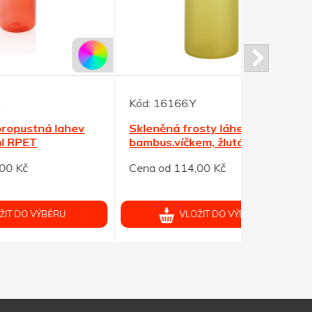
Kód:
16166.Y
Kód:
38597
ev
Skleněná frosty láhev 500ml s
Nerezová 
bambus.víčkem, žlutá
s vak. izol
Cena od 114,00 Kč
Cena od 24
VLOŽIT DO VÝBĚRU
V