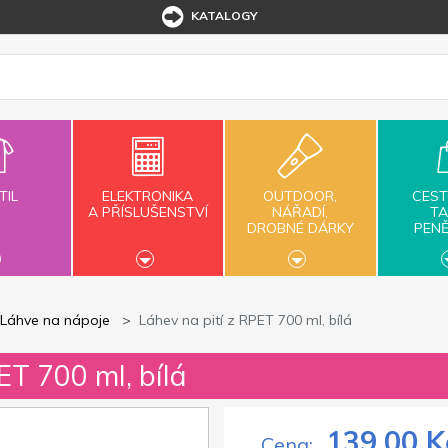
KATALOGY
TIL
ELEKTRONIKA
OUTDOOR,
CEST
A PŘÍSLUŠENSTVÍ
NÁŘADÍ,
TA
DROBNÉ DÁRKY
PEN
Láhve na nápoje
Láhev na pití z RPET 700 ml, bílá
ET 700 ml, bílá
139,00 K
Cena: