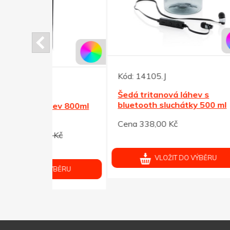
Kód:
14105.J
Kód:
Šedá tritanová láhev s
Tmav
bluetooth sluchátky 500 ml
lahe
ev 800ml
Cena 338,00 Kč
Cena 
Kč
VLOŽIT DO VÝBĚRU
ÝBĚRU