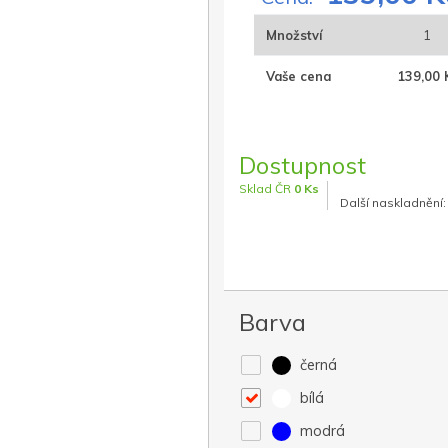
Množství
1
Vaše cena
139,00 
Dostupnost
Sklad ČR
0 Ks
Další naskladnění:
Barva
černá
bílá
modrá