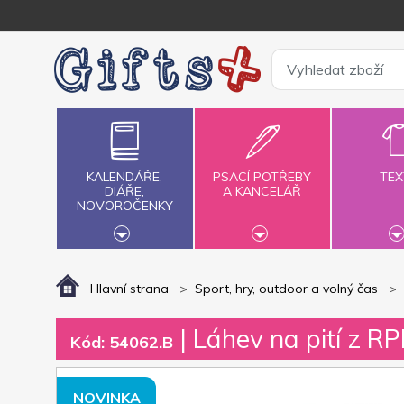
KALENDÁŘE,
PSACÍ POTŘEBY
TEX
DIÁŘE,
A KANCELÁŘ
NOVOROČENKY
Hlavní strana
Sport, hry, outdoor a volný čas
| Láhev na pití z RP
Kód: 54062.B
NOVINKA