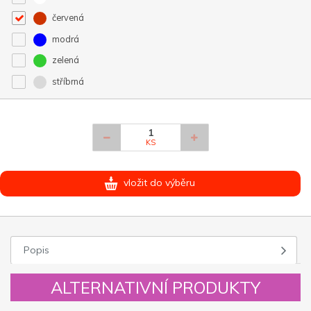
červená
modrá
zelená
stříbrná
KS
vložit do výběru
Popis
ALTERNATIVNÍ PRODUKTY