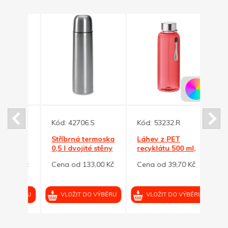
Kód:
42706.S
Kód:
53232.R
Kód:
oska
Stříbrná termoska
Láhev z PET
Láhe
0,5 l dvojité stěny
recyklátu 500 ml,
recyk
červená
modr
00 Kč
Cena od 133,00 Kč
Cena od 39,70 Kč
Cena 
VÝBĚRU
VLOŽIT DO VÝBĚRU
VLOŽIT DO VÝBĚRU
VL