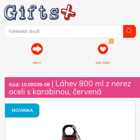
0
Menu
Můj výběr
| Láhev 800 ml z nerez
Kód: 10.08109-08
oceli s karabinou, červená
NOVINKA