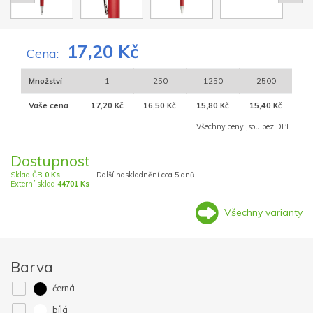
17,20 Kč
Cena:
Množství
1
250
1250
2500
Vaše cena
17,20 Kč
16,50 Kč
15,80 Kč
15,40 Kč
Všechny ceny jsou bez DPH
Dostupnost
Sklad ČR
0 Ks
Další naskladnění cca 5 dnů
Externí sklad
44701 Ks
Všechny varianty
Barva
černá
bílá