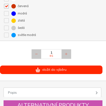
červená
modrá
zlatá
šedá
světle modrá
KS
vložit do výběru
Popis
ALTERNATIVNÍ PRODUKTY