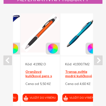
M
Kód:
41992.O
Kód:
41930.TM2
Kód:
ně
Oranžové
Transp.světle
Gelo
ové
kuličkové pero s
modré kuličkové
tran
metalízou VERA
pero OKAY
čern
 Kč
Cena od 5,50 Kč
Cena od 4,60 Kč
Cena
GEL
VÝBĚRU
VLOŽIT DO VÝBĚRU
VLOŽIT DO VÝBĚRU
VL