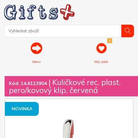
0
Menu
Můj výběr
| Kuličkové rec. plast.
Kód: 14.6113904
pero/kovový klip, červená
NOVINKA