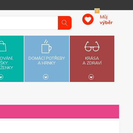
0
Můj
výběr
OVÁNÍ,
DOMÁCÍ POTŘEBY
KRÁSA
ŠKY,
A HRNKY
A ZDRAVÍ
ĚŽENKY