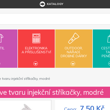
KATALOGY
TIL
ELEKTRONIKA
OUTDOOR,
CEST
A PŘÍSLUŠENSTVÍ
NÁŘADÍ,
TA
DROBNÉ DÁRKY
PEN
 tvaru injekční stříkačky, modré
ve tvaru injekční stříkačky, modré
7,50 Kč
Cena: