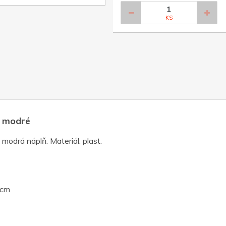
KS
y, modré
 modrá náplň. Materiál: plast.
 cm