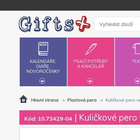
KALENDÁŘE,
PSACÍ POTŘEBY
TEX
DIÁŘE,
A KANCELÁŘ
NOVOROČENKY
Hlavní strana
Plastová pera
Kuličkové pero ve
| Kuličkové pero 
Kód: 10.73429-04