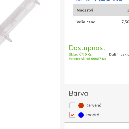
Množství
Vaše cena
7,50
Dostupnost
Sklad ČR
0 Ks
Další naskl
Externí sklad
66987 Ks
Barva
červená
modrá