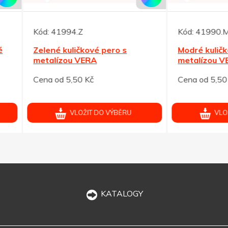
41994.Z
Kód:
41990.M
é kuličkové pero s
Modré kuličkové pero s
lízou VERA
metalízou VERA
od 5,50 Kč
Cena od 5,50 Kč
VLOŽIT DO VÝBĚRU
VLOŽIT DO VÝBĚRU
KATALOGY