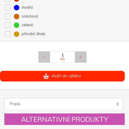
modrá
oranžová
zelená
přírodní, khaki
KS
vložit do výběru
Popis
ALTERNATIVNÍ PRODUKTY