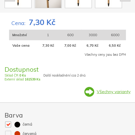
7,30 Kč
Cena:
Množství
1
600
3000
6000
Vaše cena
7,30 Kč
7,00 Kč
6,70 Kč
6,50 Kč
Všechny ceny jsou bez DPH
Dostupnost
Sklad ČR
0 Ks
Další naskladnění cca 2 dnů
Externí sklad
161539 Ks
Všechny varianty
Barva
černá
červená