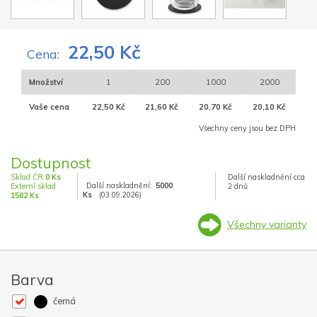
22,50 Kč
Cena:
Množství
1
200
1000
2000
Vaše cena
22,50 Kč
21,60 Kč
20,70 Kč
20,10 Kč
Všechny ceny jsou bez DPH
Dostupnost
Sklad ČR
0 Ks
Další naskladnění cca
Další naskladnění:
5000
Externí sklad
2 dnů
Ks
(03.09.2026)
1582 Ks
Všechny varianty
Barva
černá