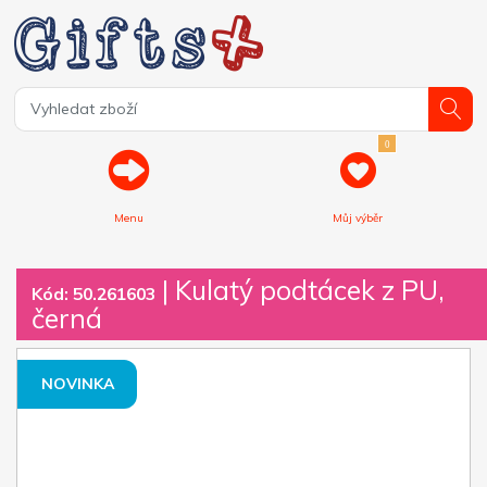
0
Menu
Můj výběr
| Kulatý podtácek z PU,
Kód: 50.261603
černá
NOVINKA