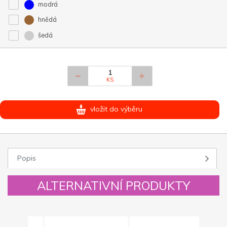
modrá
hnědá
šedá
KS
vložit do výběru
Popis
ALTERNATIVNÍ PRODUKTY