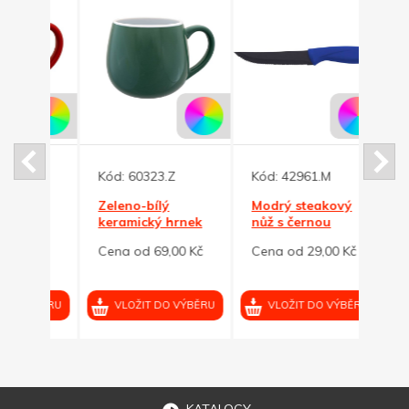
Kód:
60323.Z
Kód:
42961.M
Kód:
Zeleno-bílý
Modrý steakový
Červ
nek
keramický hrnek
nůž s černou
nůž 
ml
BUCLÁK 300ml
čepelí
čepel
0 Kč
Cena od 69,00 Kč
Cena od 29,00 Kč
Cena
VÝBĚRU
VLOŽIT DO VÝBĚRU
VLOŽIT DO VÝBĚRU
VL