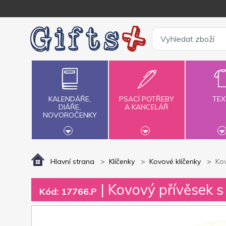
KALENDÁŘE,
PSACÍ POTŘEBY
TEX
DIÁŘE,
A KANCELÁŘ
NOVOROČENKY
Hlavní strana
Klíčenky
Kovové klíčenky
Ko
| Kovový přívěsek 
Kód: 17766.P