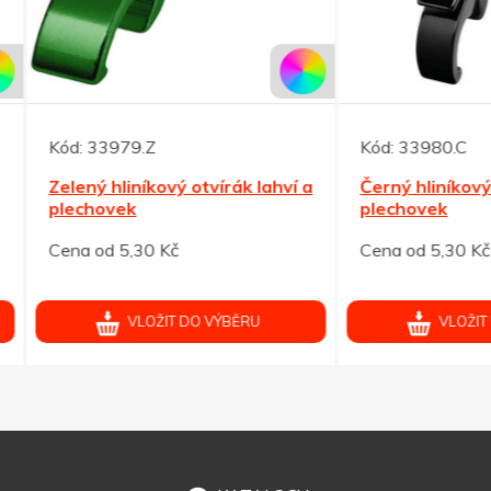
33979.Z
Kód:
33980.C
ý hliníkový otvírák lahví a
Černý hliníkový otvírák lah
hovek
plechovek
od 5,30 Kč
Cena od 5,30 Kč
VLOŽIT DO VÝBĚRU
VLOŽIT DO VÝBĚRU