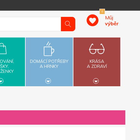
0
Můj
výběr
OVÁNÍ,
DOMÁCÍ POTŘEBY
KRÁSA
ŠKY,
A HRNKY
A ZDRAVÍ
ĚŽENKY