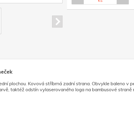
KS
meček
ední plochou. Kovová stříbrná zadní strana. Obvykle baleno v
v barvě, taktéž odstín vylaserovaného loga na bambusové straně 