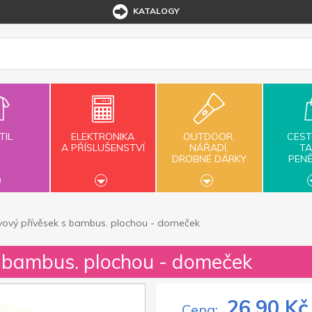
KATALOGY
TIL
ELEKTRONIKA
OUTDOOR,
CEST
A PŘÍSLUŠENSTVÍ
NÁŘADÍ,
TA
DROBNÉ DÁRKY
PEN
vový přívěsek s bambus. plochou - domeček
s bambus. plochou - domeček
26,90 Kč
Cena: