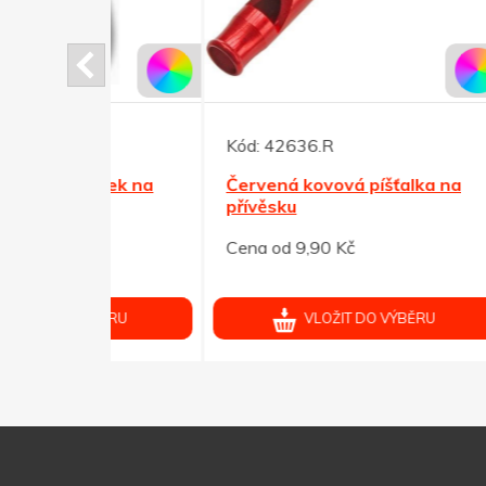
Kód:
42636.R
Kód:
ěsek na
Červená kovová píšťalka na
Zelen
č
přívěsku
plec
Cena od 9,90 Kč
Cena 
ÝBĚRU
VLOŽIT DO VÝBĚRU