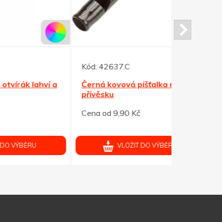
Kód:
42637.C
Kód:
42635
ví a
Černá kovová píšťalka na
Modrá kovo
přívěsku
přívěsku
Cena od 9,90 Kč
Cena od 9,
VLOŽIT DO VÝBĚRU
V