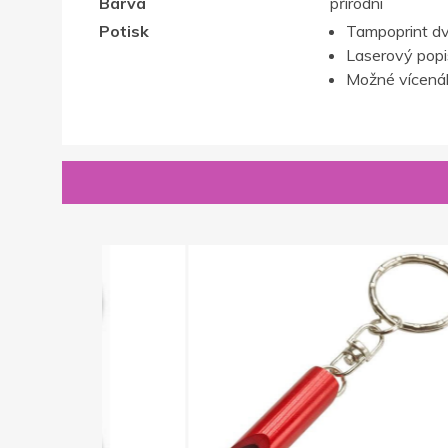
Barva
přírodní
Potisk
Tampoprint d
Laserový popis,
Možné vícenák