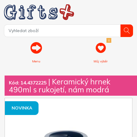
0
Menu
Můj výběr
| Keramický hrnek
Kód: 14.4372225
490ml s rukojetí, nám modrá
NOVINKA