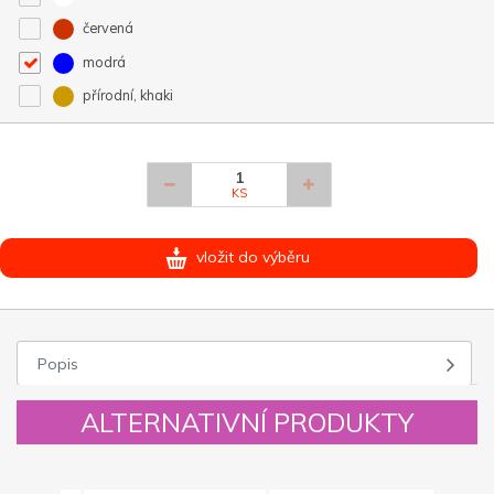
červená
modrá
přírodní, khaki
KS
vložit do výběru
Popis
ALTERNATIVNÍ PRODUKTY