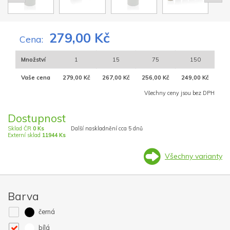
279,00 Kč
Cena:
Množství
1
15
75
150
Vaše cena
279,00 Kč
267,00 Kč
256,00 Kč
249,00 Kč
Všechny ceny jsou bez DPH
Dostupnost
Sklad ČR
0 Ks
Další naskladnění cca 5 dnů
Externí sklad
11944 Ks
Všechny varianty
Barva
černá
bílá