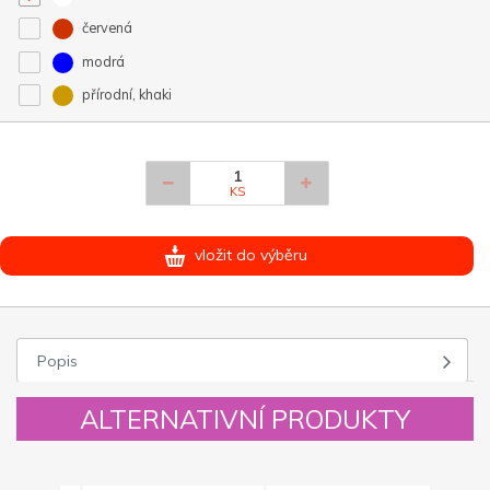
červená
modrá
přírodní, khaki
KS
vložit do výběru
Popis
ALTERNATIVNÍ PRODUKTY