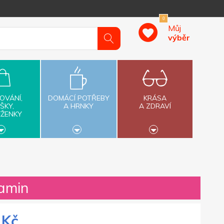
0
Můj
výběr
OVÁNÍ,
DOMÁCÍ POTŘEBY
KRÁSA
ŠKY,
A HRNKY
A ZDRAVÍ
ĚŽENKY
amin
 Kč