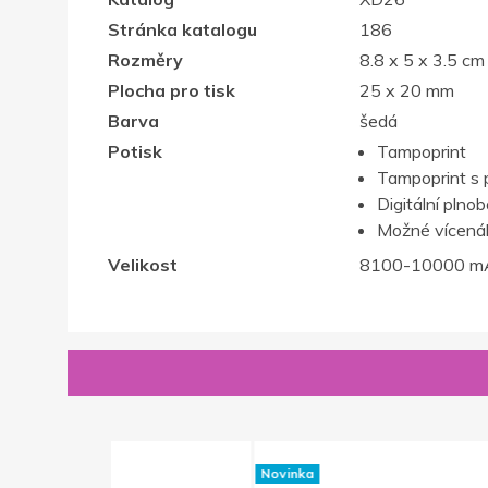
Stránka katalogu
186
Rozměry
8.8 x 5 x 3.5 cm
Plocha pro tisk
25 x 20 mm
Barva
šedá
Potisk
Tampoprint
Tampoprint s 
Digitální plno
Možné vícenák
Velikost
8100-10000 m
Novinka
Novinka