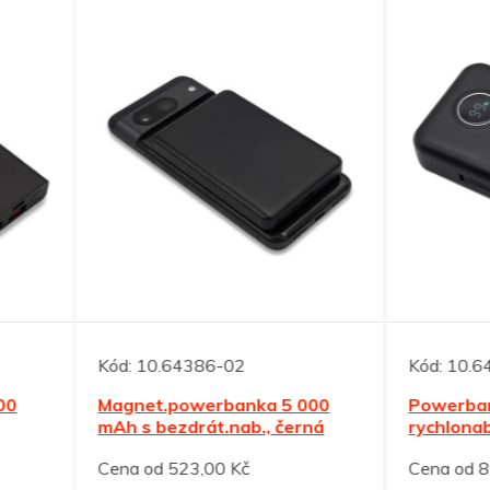
10.64386-02
Kód:
10.64387-02
et.powerbanka 5 000
Powerbanka 10 000 mAh 
s bezdrát.nab., černá
rychlonabíjením, černá
od 523,00 Kč
Cena od 897,00 Kč