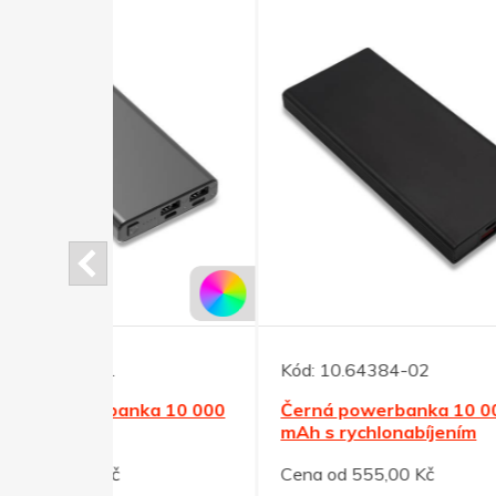
Kód:
10.64384-02
Kód:
ka 10 000
Černá powerbanka 10 000
Magn
mAh s rychlonabíjením
mAh 
Cena od 555,00 Kč
Cena 