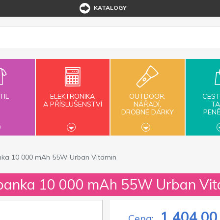
KATALOGY
TIL
ELEKTRONIKA
OUTDOOR,
CEST
A PŘÍSLUŠENSTVÍ
NÁŘADÍ,
TA
DROBNÉ DÁRKY
PEN
nka 10 000 mAh 55W Urban Vitamin
banka 10 000 mAh 55W Urban Vit
1 404,00
Cena: