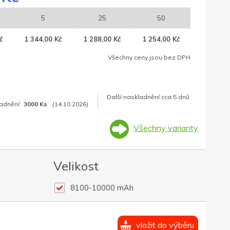
5
25
50
č
1 344,00 Kč
1 288,00 Kč
1 254,00 Kč
Všechny ceny jsou bez DPH
Další naskladnění cca 5 dnů
adnění:
3000 Ks
(14.10.2026)
Všechny varianty
Velikost
8100-10000 mAh
vložit do výběru