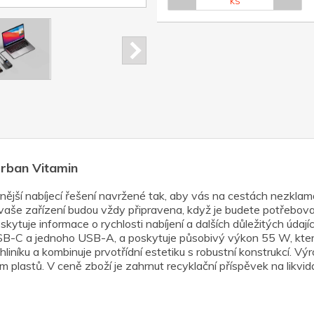
KS
rban Vitamin
jší nabíjecí řešení navržené tak, aby vás na cestách nezklam
vaše zařízení budou vždy připravena, když je budete potřebova
ytuje informace o rychlosti nabíjení a dalších důležitých údajíc
B-C a jednoho USB-A, a poskytuje působivý výkon 55 W, který
liníku a kombinuje prvotřídní estetiku s robustní konstrukcí. V
plastů. V ceně zboží je zahrnut recyklační příspěvek na likvid