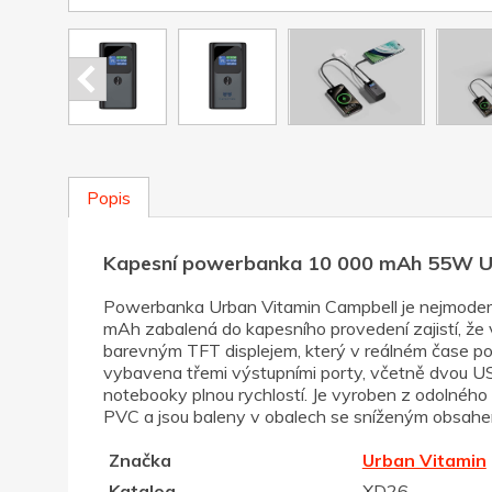
Popis
Kapesní powerbanka 10 000 mAh 55W U
Powerbanka Urban Vitamin Campbell je nejmoderně
mAh zabalená do kapesního provedení zajistí, že 
barevným TFT displejem, který v reálném čase posk
vybavena třemi výstupními porty, včetně dvou US
notebooky plnou rychlostí. Je vyroben z odolného h
PVC a jsou baleny v obalech se sníženým obsahem 
Značka
Urban Vitamin
Katalog
XD26