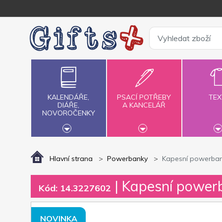
KALENDÁŘE,
PSACÍ POTŘEBY
TEX
DIÁŘE,
A KANCELÁŘ
NOVOROČENKY
Hlavní strana
Powerbanky
Kapesní powerba
| Kapesní power
Kód: 14.3227602
NOVINKA