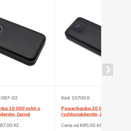
Kód:
10700.K
Kód:
10703
s
Powerbanka 20 000 mAh s
Černá pow
rychlonabíjením, černá
mAh s bez
Cena od 695,00 Kč
Cena od 89