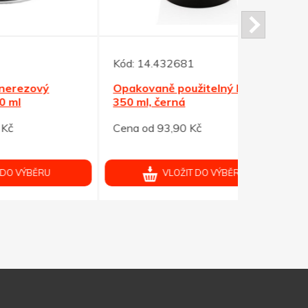
Kód:
14.432681
Kód:
MO67
Opakovaně použitelný hrnek
Sada dvou
350 ml, černá
350ml, 2 ks
Cena od 93,90 Kč
Cena od 24
VLOŽIT DO VÝBĚRU
V