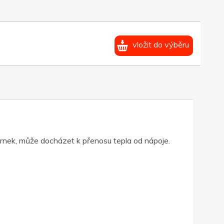
vložit do výběru
rnek, může docházet k přenosu tepla od nápoje.