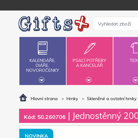
KALENDÁŘE,
PSACÍ POTŘEBY
TEX
DIÁŘE,
A KANCELÁŘ
NOVOROČENKY
Hlavní strana
Hrnky
Skleněné a ostatní hrnky
| Jednostěnný 200
Kód: 50.260706
NOVINKA