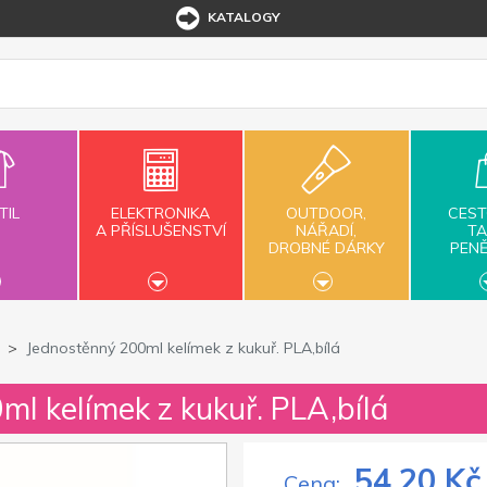
KATALOGY
TIL
ELEKTRONIKA
OUTDOOR,
CEST
A PŘÍSLUŠENSTVÍ
NÁŘADÍ,
TA
DROBNÉ DÁRKY
PEN
Jednostěnný 200ml kelímek z kukuř. PLA,bílá
ml kelímek z kukuř. PLA,bílá
54,20 Kč
Cena: