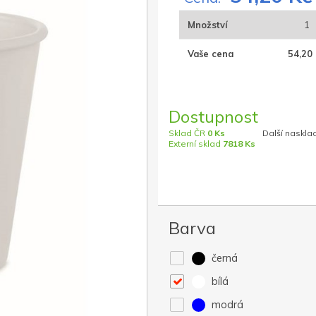
Množství
1
Vaše cena
54,20 
Dostupnost
Sklad ČR
0 Ks
Další naskla
Externí sklad
7818 Ks
Barva
černá
bílá
modrá