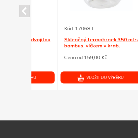
Kód:
17068.T
Kód:
s dvojitou
Skleněný termohrnek 350 ml s
Skle
bambus. víčkem v krab.
bamb
Cena od 159,00 Kč
Cena 
ÝBĚRU
VLOŽIT DO VÝBĚRU