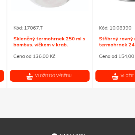
17067.T
Kód:
10.08390
něný termohrnek 250 ml s
Stříbrný rovný nerezový
us. víčkem v krab.
termohrnek 240 ml
od 136,00 Kč
Cena od 154,00 Kč
VLOŽIT DO VÝBĚRU
VLOŽIT DO VÝBĚRU