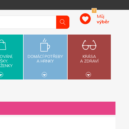
0
Můj
výběr
OVÁNÍ,
DOMÁCÍ POTŘEBY
KRÁSA
ŠKY,
A HRNKY
A ZDRAVÍ
ĚŽENKY