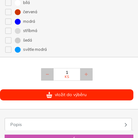
bílá
červená
modrá
stříbrná
šedá
světle modrá
KS
vložit do výběru
Popis