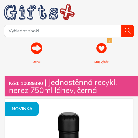
0
Menu
Můj výběr
| Jednostěnná recykl.
Kód: 10089390
nerez 750ml láhev, černá
NOVINKA