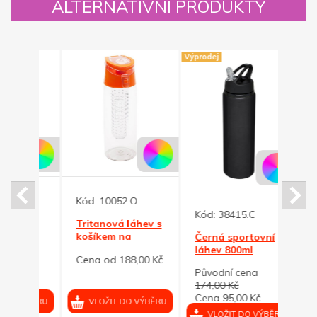
ALTERNATIVNÍ PRODUKTY
Výprodej
Kód:
10052.O
Kód:
Kód:
38415.C
Tritanová láhev s
Šedá
 ml,
košíkem na
láhev
Černá sportovní
ovoce, oranžové
sluch
láhev 800ml
0 Kč
Cena od 188,00 Kč
Cena
víčko
Původní cena
174,00 Kč
Cena 95,00 Kč
VÝBĚRU
VLOŽIT DO VÝBĚRU
VL
VLOŽIT DO VÝBĚRU