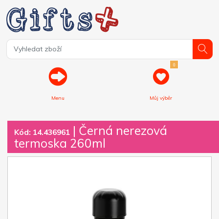
0
Menu
Můj výběr
| Černá nerezová
Kód: 14.436961
termoska 260ml