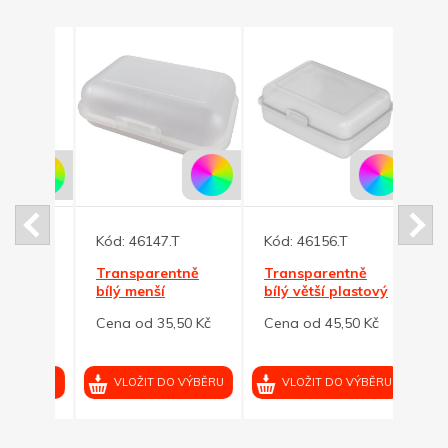
Kód:
46147.T
Kód:
46156.T
Kód:
vací
Transparentně
Transparentně
Bílá 
bílý menší
bílý větší plastový
pisto
plastový box na
box na svačinky
bezp
0 Kč
Cena od 35,50 Kč
Cena od 45,50 Kč
Cena 
svačinky
pojis
VÝBĚRU
VLOŽIT DO VÝBĚRU
VLOŽIT DO VÝBĚRU
VL