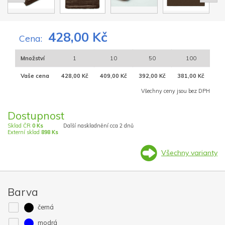
428,00 Kč
Cena:
Množství
1
10
50
100
Vaše cena
428,00 Kč
409,00 Kč
392,00 Kč
381,00 Kč
Všechny ceny jsou bez DPH
Dostupnost
Sklad ČR
0 Ks
Další naskladnění cca 2 dnů
Externí sklad
898 Ks
Všechny varianty
Barva
černá
modrá