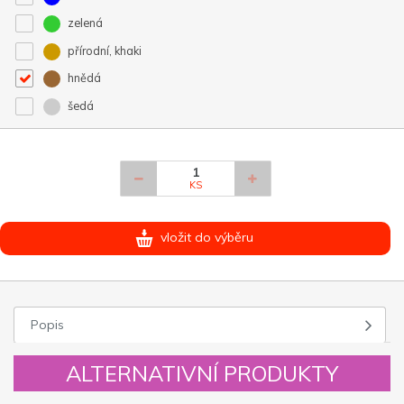
zelená
přírodní, khaki
hnědá
šedá
KS
vložit do výběru
Popis
ALTERNATIVNÍ PRODUKTY