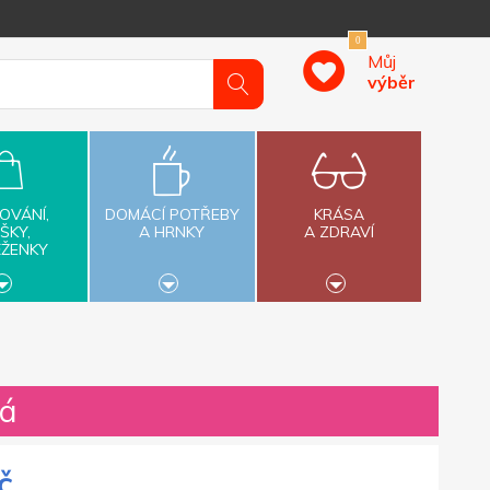
0
Můj
výběr
OVÁNÍ,
DOMÁCÍ POTŘEBY
KRÁSA
ŠKY,
A HRNKY
A ZDRAVÍ
ĚŽENKY
ná
č