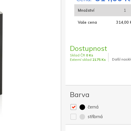
Množství
1
Vaše cena
314,00 
Dostupnost
Sklad ČR
0 Ks
Další naskl
Externí sklad
2175 Ks
Barva
černá
stříbrná