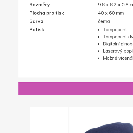
Rozměry
9.6 x 6.2 x 0.8 
Plocha pro tisk
40 x 60 mm
Barva
černá
Potisk
Tampoprint
Tampoprint d
Digitální plno
Laserový popis,
Možné vícenák