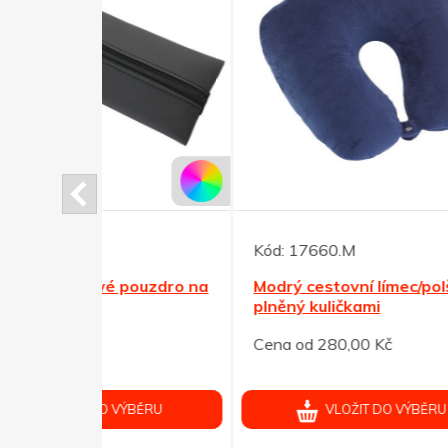
Kód:
17660.M
Kód:
pouzdro na
Modrý cestovní límec/polštář
Papí
plněný kuličkami
čern
Cena od 280,00 Kč
Cena 
ÝBĚRU
VLOŽIT DO VÝBĚRU