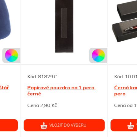
81829.C
Kód:
10.01030-02
rové pouzdro na 1 pero,
Černá kartónová krabička
é
pero
2,90 Kč
Cena od 12,90 Kč
VLOŽIT DO VÝBĚRU
VLOŽIT DO VÝBĚRU