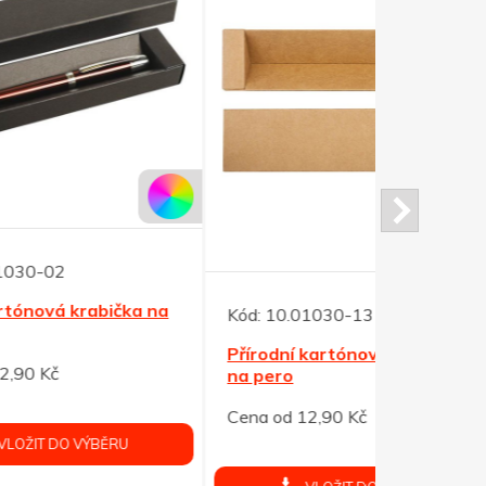
Kód:
10.08
 na
Skládací s
Kód:
10.01030-13
ml, černo/b
Přírodní kartónová krabička
Cena od 15
na pero
Cena od 12,90 Kč
V