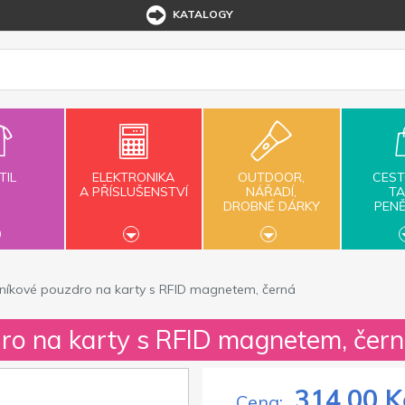
KATALOGY
TIL
ELEKTRONIKA
OUTDOOR,
CEST
A PŘÍSLUŠENSTVÍ
NÁŘADÍ,
TA
DROBNÉ DÁRKY
PEN
iníkové pouzdro na karty s RFID magnetem, černá
dro na karty s RFID magnetem, čer
314,00 K
Cena: