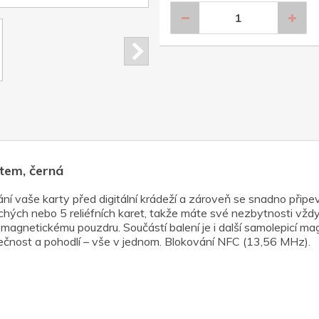
tem, černá
í vaše karty před digitální krádeží a zároveň se snadno připev
ých nebo 5 reliéfních karet, takže máte své nezbytnosti vžd
agnetickému pouzdru. Součástí balení je i další samolepicí ma
ezpečnost a pohodlí – vše v jednom. Blokování NFC (13,56 MHz).