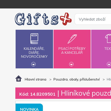
KALENDÁŘE,
PSACÍ POTŘEBY
TEX
DIÁŘE,
A KANCELÁŘ
NOVOROČENKY
Hlavní strana
Pouzdra, obaly, příslušenství
Hl
| Hliníkové pouz
Kód: 14.8209501
NOVINKA