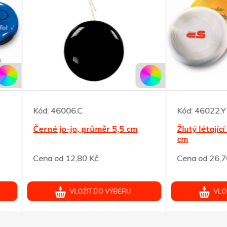
46006.C
Kód:
46022.Y
 jo-jo, průměr 5,5 cm
Žlutý létající talíř, průměr 
cm
od 12,80 Kč
Cena od 26,70 Kč
VLOŽIT DO VÝBĚRU
VLOŽIT DO VÝBĚRU