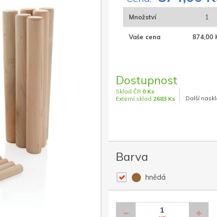
Množství
1
Vaše cena
874,00 
Dostupnost
Sklad ČR
0 Ks
Další naskl
Externí sklad
2683 Ks
Barva
hnědá