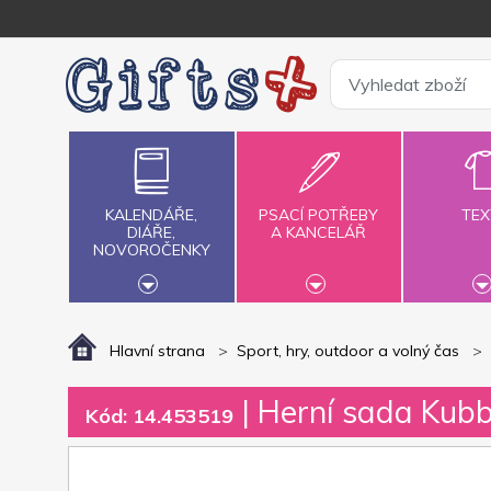
KALENDÁŘE,
PSACÍ POTŘEBY
TEX
DIÁŘE,
A KANCELÁŘ
NOVOROČENKY
Hlavní strana
Sport, hry, outdoor a volný čas
| Herní sada Kubb
Kód: 14.453519