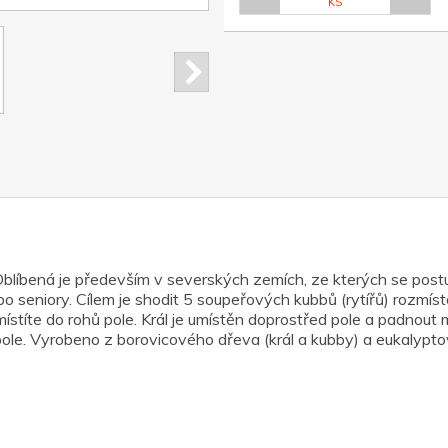
KS
blíbená je především v severských zemích, ze kterých se postup
 po seniory. Cílem je shodit 5 soupeřových kubbů (rytířů) rozmí
stíte do rohů pole. Král je umístěn doprostřed pole a padnout m
 pole. Vyrobeno z borovicového dřeva (král a kubby) a eukalypt