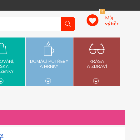
0
Můj
výběr
OVÁNÍ,
DOMÁCÍ POTŘEBY
KRÁSA
ŠKY,
A HRNKY
A ZDRAVÍ
ĚŽENKY
č