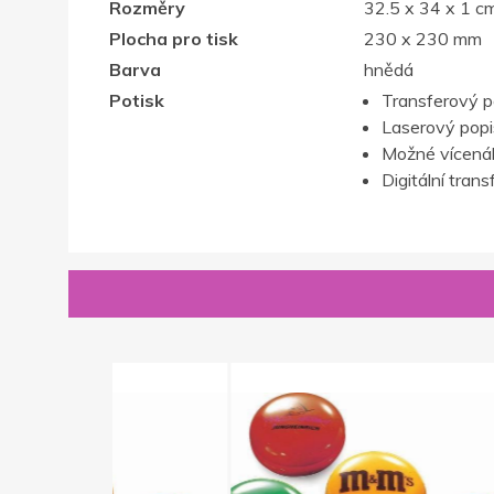
Rozměry
32.5 x 34 x 1 c
Plocha pro tisk
230 x 230 mm
Barva
hnědá
Potisk
Transferový p
Laserový popis,
Možné vícenák
Digitální trans