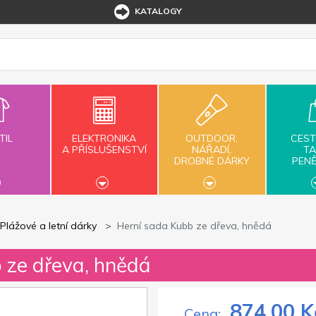
KATALOGY
TIL
ELEKTRONIKA
OUTDOOR,
CEST
A PŘÍSLUŠENSTVÍ
NÁŘADÍ,
TA
DROBNÉ DÁRKY
PEN
Plážové a letní dárky
Herní sada Kubb ze dřeva, hnědá
 ze dřeva, hnědá
874,00 K
Cena: