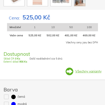
525,00 Kč
Cena:
Množství
1
10
50
100
Vaše cena
525,00 Kč
502,00 Kč
481,00 Kč
469,00 Kč
Všechny ceny jsou bez DPH
Dostupnost
Sklad ČR
0 Ks
Další naskladnění cca 5 dnů
Externí sklad
956 Ks
Všechny varianty
Barva
černá
modrá