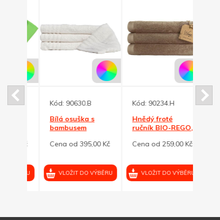
Kód:
90630.B
Kód:
90234.H
Kód:
Bílá osuška s
Hnědý froté
Bílá 
vá
bambusem
ručník BIO-REGO,
ELIT
O 70
Bamboo, gramáž
gramáž 450 g/m2
g/m2
00 Kč
Cena od 395,00 Kč
Cena od 259,00 Kč
Cena
530 g/m2
VÝBĚRU
VLOŽIT DO VÝBĚRU
VLOŽIT DO VÝBĚRU
VL