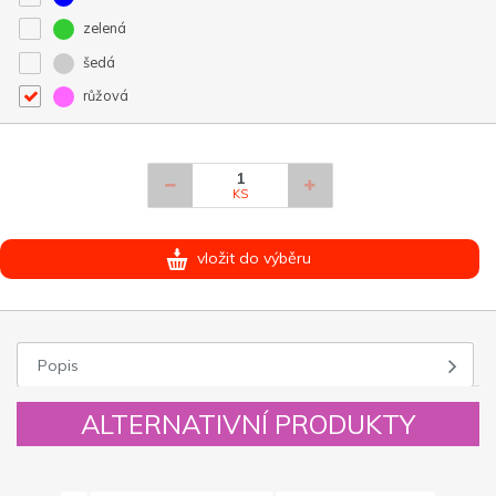
zelená
šedá
růžová
KS
vložit do výběru
Popis
ALTERNATIVNÍ PRODUKTY