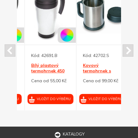
Kód:
42691.B
Kód:
42702.S
Kód:
vý
Bílý plastový
Kovový
Kovo
termohrnek 450
termohrnek s
300ml
em
ml s černým
dvojitou stěnou a
stěn
0 Kč
Cena od 55,00 Kč
Cena od 99,00 Kč
Cena
víčkem
víčkem
oceli
VÝBĚRU
VLOŽIT DO VÝBĚRU
VLOŽIT DO VÝBĚRU
VL
KATALOGY