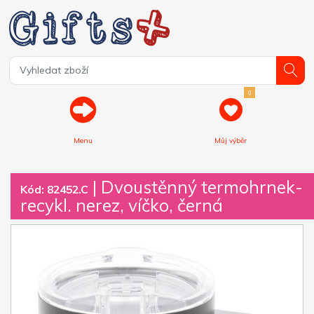
0
Menu
Můj výběr
| Dvoustěnný termohrnek-
Kód: 82452.C
recykl. nerez, víčko, černá