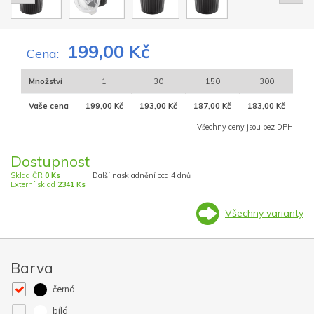
199,00 Kč
Cena:
Množství
1
30
150
300
Vaše cena
199,00 Kč
193,00 Kč
187,00 Kč
183,00 Kč
Všechny ceny jsou bez DPH
Dostupnost
Sklad ČR
0 Ks
Další naskladnění cca 4 dnů
Externí sklad
2341 Ks
Všechny varianty
Barva
černá
bílá