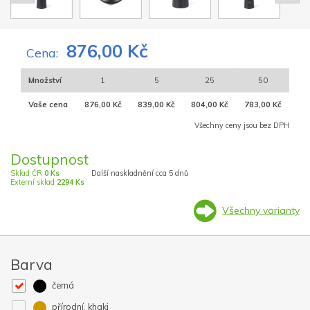
876,00 Kč
Cena:
Množství
1
5
25
50
Vaše cena
876,00 Kč
839,00 Kč
804,00 Kč
783,00 Kč
Všechny ceny jsou bez DPH
Dostupnost
Sklad ČR
0 Ks
Další naskladnění cca 5 dnů
Externí sklad
2294 Ks
Všechny varianty
Barva
černá
přírodní, khaki