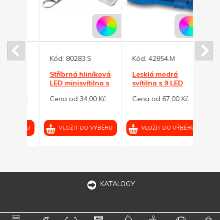
Kód:
80283.S
Kód:
42854.M
Kód:
á 14
Stříbrná hliníková
Lesklá modrá
Kovov
v
LED minisvítilna s
svítilna s 9 LED
9 LE
ičce
karabinou
diodami v
barv
00 Kč
Cena od 34,00 Kč
Cena od 67,00 Kč
Cena 
pouzdře
VÝBĚRU
VLOŽIT DO VÝBĚRU
VLOŽIT DO VÝBĚRU
VL
KATALOGY