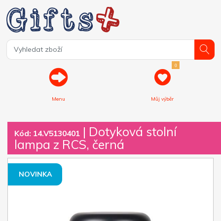
0
Menu
Můj výběr
| Dotyková stolní
Kód: 14.V5130401
lampa z RCS, černá
NOVINKA