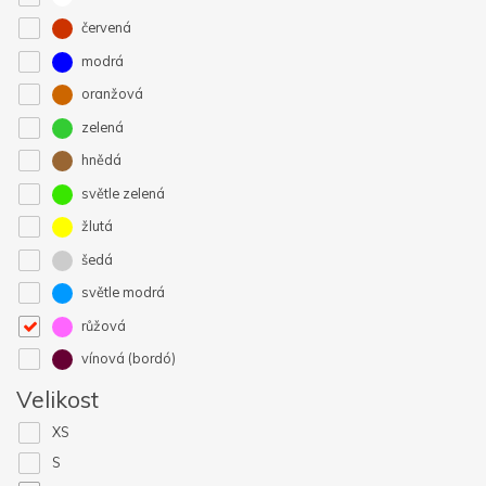
červená
modrá
oranžová
zelená
hnědá
světle zelená
žlutá
šedá
světle modrá
růžová
vínová (bordó)
Velikost
XS
S