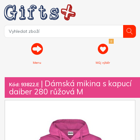
0
Menu
Můj výběr
| Dámská mikina s kapucí
Kód: 93822.E
daiber 280 růžová M