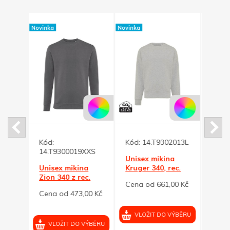
Novinka
Novinka
Novinka
na
Kód:
Kód:
14.T9302013L
Kód:
 280
14.T9300019XXS
14.T
Unisex mikina
00 Kč
Unisex mikina
Kruger 340, rec.
Unis
Zion 340 z rec.
bavl., šedý melír L
Kruge
Cena od 661,00 Kč
bavlny, antracit
bavl.
Cena od 473,00 Kč
Cena
XXS
M
VÝBĚRU
VLOŽIT DO VÝBĚRU
VLOŽIT DO VÝBĚRU
VL