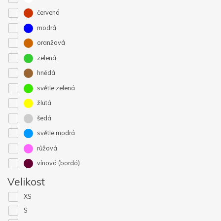
červená
modrá
oranžová
zelená
hnědá
světle zelená
žlutá
šedá
světle modrá
růžová
vínová (bordó)
Velikost
XS
S