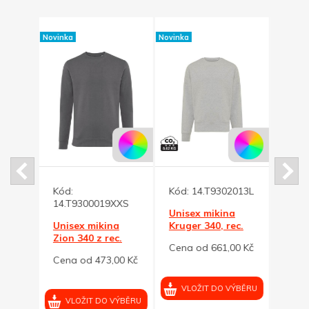
Novinka
Novinka
Novinka
na
Kód:
Kód:
14.T9302013L
Kód:
 280
14.T9300019XXS
14.T
Unisex mikina
00 Kč
Unisex mikina
Kruger 340, rec.
Unis
Zion 340 z rec.
bavl., šedý melír L
Kruge
Cena od 661,00 Kč
bavlny, antracit
bavl.
Cena od 473,00 Kč
Cena
XXS
M
VÝBĚRU
VLOŽIT DO VÝBĚRU
VLOŽIT DO VÝBĚRU
VL